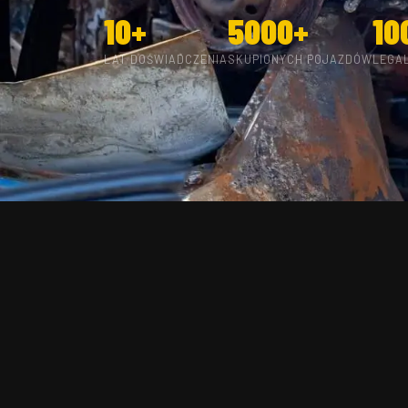
10+
5000+
10
LAT DOŚWIADCZENIA
SKUPIONYCH POJAZDÓW
LEGA