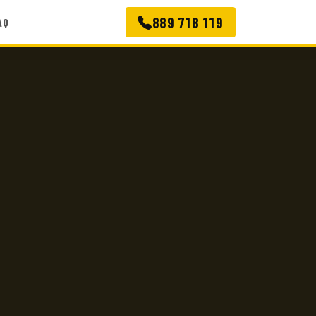
889 718 119
AQ