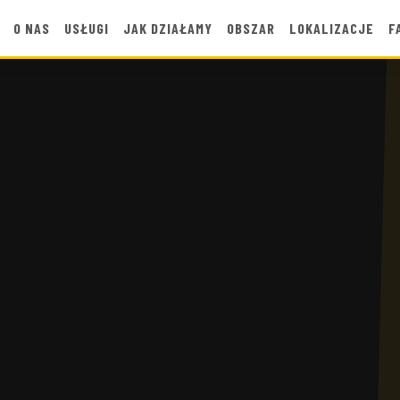
O NAS
USŁUGI
JAK DZIAŁAMY
OBSZAR
LOKALIZACJE
F