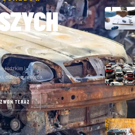
SZYCH
e łódzkim i
, odbiór z miejsca.
DZWOŃ TERAZ