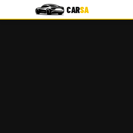
CAR
SA