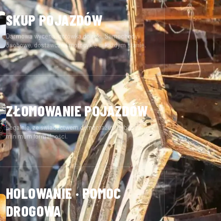
SKUP POJAZDÓW
Darmowa wycena, gotówka do ręki. Samochody
osobowe, dostawcze i motocykle w każdym stanie.
ZŁOMOWANIE POJAZDÓW
Legalnie, ze świadectwem demontażu; szybko i z
minimum formalności.
HOLOWANIE · POMOC
DROGOWA