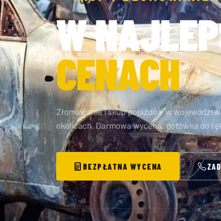
W NAJLEP
CENACH
Złomowanie i skup pojazdów w województwi
okolicach. Darmowa wycena, gotówka do ręki
BEZPŁATNA WYCENA
ZA